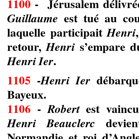
1100
- Jérusalem délivrée
est tué au co
Guillaume
laquelle participait
Henri
retour,
s’empare du
Henri
.
Henri Ier
1105
-
débarque
Henri Ier
Bayeux.
1106
-
est vainc
Robert
devie
Henri Beauclerc
Normandie et roi d’Angl