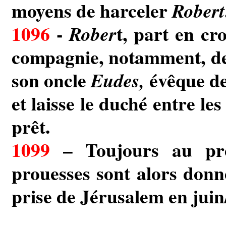
moyens de harceler
Robert
1096
-
t, part en cro
Rober
compagnie, notamment, d
son oncle
évêque de
Eudes,
et laisse le duché entre le
prêt.
1099
– Toujours au pre
prouesses sont alors donné
prise de Jérusalem en juin/