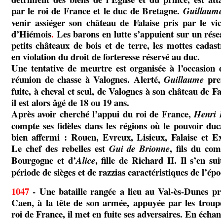
par le roi de France et le duc de Bretagne.
Guillau
venir assiéger son château de Falaise pris par le vi
d’Hiémois
.
Les barons en lutte s’appuient sur un rése
petits châteaux de bois et de terre, les mottes cadast
en violation du droit de forteresse réservé au duc.
Une tentative de meurtre est organisée à l’occasion 
réunion de chasse à Valognes. Alerté,
pre
Guillaume
fuite, à cheval et seul, de Valognes à son château de Fa
il est alors âgé de 18 ou 19 ans.
Après avoir cherché l’appui du roi de France,
Henri 
compte ses fidèles dans les régions où le pouvoir duc
bien affermi : Rouen, Evreux, Lisieux, Falaise et E
Le chef des rebelles est
, fils du co
Gui de Brionne
Bourgogne et d’
, fille de Richard II. Il s’en su
Alice
période de sièges et de razzias caractéristiques de l’ép
1047
- Une bataille rangée a lieu au Val-ès-Dunes pr
Caen, à la tête de son armée, appuyée par les troup
roi de France, il met en fuite ses adversaires. En écha