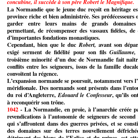
concubine, il succède à son père Robert le Magnifique.
La Normandie que le jeune duc reçoit en héritage es
province riche et bien administrée. Ses prédécesseurs 
garder entre leurs mains de grands domaines
permettant, de récompenser des vassaux fidèles, de 
d’importantes fondations monastiques.
Cependant, bien que le duc
avant son départ
Robert,
exigé serment de fidélité pour son fils
Guillaume,
troisième minorité d’un duc de Normandie fait naîtr
conflits entre les seigneurs, issus de la famille ducal
convoitent la régence.
L’expansion normande se poursuit, notamment vers l’I
méridionale. Des normands sont présents dans l’ento
du roi d’Angleterre,
, qu’ils on
Edouard le Confesseur
à reconquérir son trône.
1042
- La Normandie, en proie, à l’anarchie créée pa
revendications à l’autonomie de seigneurs de second 
qui s’affrontent dans des guerres privées, et se const
des domaines sur des terres nouvellement défriché
détriment des biens de l’Eglise et du prince, est att