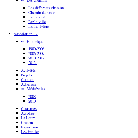
Les différents chemins.
Chemin de ronde
Par la forêt
Par la ville
Par la rivière
Association ⇓
⇐ Historique
1980-2006
2006-2009
2010-2012
2013-
Activités
Projets
Contact
Adhésion
⇐ Médiévales
2008
2010
Costumes
Auloffée
La Loure
Chaunu
Exposition
Les fouilles