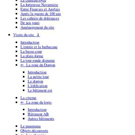
Le château royal
La forteresse Navarraise
Entre Français et Anglais
Après la guerre de 100 ans
Les cahiers de doléances
De nos jours
Aménagement du site
Visite du site ⇓
Introduction
L'entrée et la barbacane
La basse-cour
La plate-forme
La tour ronde disparue
⇐ La zone du Donjon
Introduction
La petite tour
Le donjon
L'édification
Le bâtiment est
La citerne
⇐ La zone du logis
Introduction
Bâtiment AB
Autres bâtiments
Le panorama
Objets découverts
⇐ Les chemins