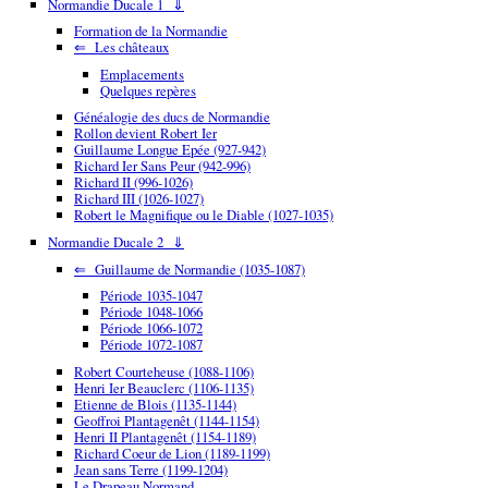
Normandie Ducale 1 ⇓
Formation de la Normandie
⇐ Les châteaux
Emplacements
Quelques repères
Généalogie des ducs de Normandie
Rollon devient Robert Ier
Guillaume Longue Epée (927-942)
Richard Ier Sans Peur (942-996)
Richard II (996-1026)
Richard III (1026-1027)
Robert le Magnifique ou le Diable (1027-1035)
Normandie Ducale 2 ⇓
⇐ Guillaume de Normandie (1035-1087)
Période 1035-1047
Période 1048-1066
Période 1066-1072
Période 1072-1087
Robert Courteheuse (1088-1106)
Henri Ier Beauclerc (1106-1135)
Etienne de Blois (1135-1144)
Geoffroi Plantagenêt (1144-1154)
Henri II Plantagenêt (1154-1189)
Richard Coeur de Lion (1189-1199)
Jean sans Terre (1199-1204)
Le Drapeau Normand