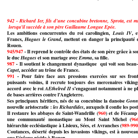
942 - Richard
Ier, fils d’une concubine bretonne, Sprota, est m
lorsqu’il succède à son père Guillaume Longue Epée.
Les ambitions concurrentes du roi carolingien,
, 
Louis IV
Francs,
, mettent en danger la principauté
Hugues le Grand
Rouen.
945/947
- Il reprend le contrôle des états de son père grâce à so
le duc
et son mariage avec
, sa fille.
Hugues
Emma
987
- Il soutient le changement dynastique qui voit son beau-
, accéder au trône de France.
Capet
991
- Pour faire face aux pressions exercées sur ses front
puissants voisins, il recrute toujours des mercenaires viking
accord avec le roi
s’engageant notamment à ne plu
AEthelred II
de bases arrières contre l’Angleterre.
Ses principaux héritiers, nés de sa concubine la danoise
Gonn
nouvelle aristocratie :
, auxquels il confie les post
les Richardides
Il restaure les abbayes de Saint-Wandrille (
960
) et de Fécamp
une communauté monastique au Mont Saint Michel (
96
hiérarchie ecclésiastique à Lisieux, Sées, et Avranches (
989-99
Coutances, déserté depuis les invasions vikings, est à nouve
que l’évêque réside à Rouen.