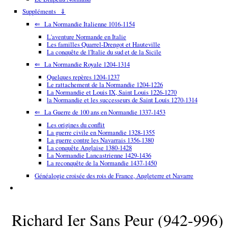
Suppléments ⇓
⇐ La Normandie Italienne 1016-1154
L'aventure Normande en Italie
Les familles Quarrel-Drengot et Hauteville
La conquête de l'Italie du sud et de la Sicile
⇐ La Normandie Royale 1204-1314
Quelques repères 1204-1237
Le rattachement de la Normandie 1204-1226
La Normandie et Louis IX, Saint Louis 1226-1270
la Normandie et les successeurs de Saint Louis 1270-1314
⇐ La Guerre de 100 ans en Normandie 1337-1453
Les origines du conflit
La guerre civile en Normandie 1328-1355
La guerre contre les Navarrais 1356-1380
La conquête Anglaise 1380-1428
La Normandie Lancastrienne 1429-1436
La reconquête de la Normandie 1437-1450
Généalogie croisée des rois de France, Angleterre et Navarre
Richard Ier Sans Peur (942-996)