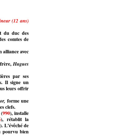
ineur (12 ans)
et du duc des
 des comtes de
n alliance avec
frère,
Hugues
ières par ses
s. Il signe un
s leurs offrir
forme une
or,
es clefs.
 (
990
), installe
6
), rétablit la
0
). L’évêché de
au pourvu bien