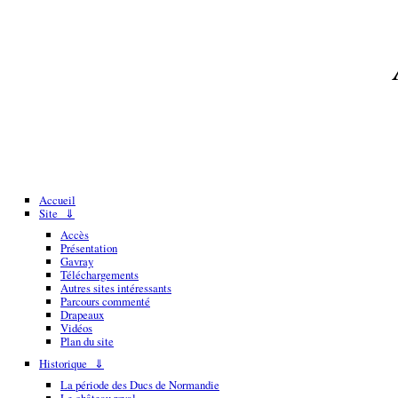
Accueil
Site ⇓
Accès
Présentation
Gavray
Téléchargements
Autres sites intéressants
Parcours commenté
Drapeaux
Vidéos
Plan du site
Historique ⇓
La période des Ducs de Normandie