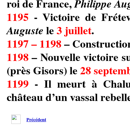
roi de France,
Philippe Au
1195
- Victoire de Fréte
le
3 juillet
.
Auguste
1197 – 1198
– Constructio
1198
– Nouvelle victoire 
(près Gisors) le
28 septem
1199
- Il meurt à Chal
château d’un vassal rebell
Précédent