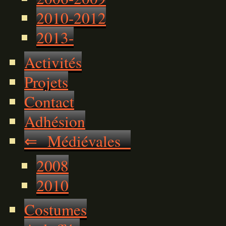
2010-2012
2013-
Activités
Projets
Contact
Adhésion
⇐ Médiévales
2008
2010
Costumes