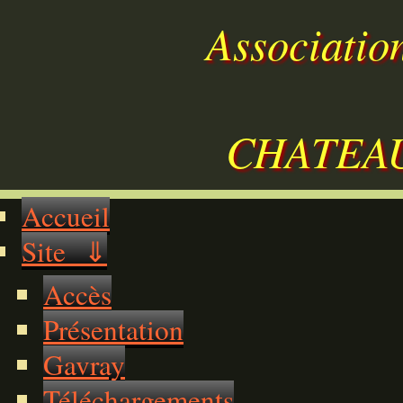
Associatio
CHATEAU
Accueil
Site ⇓
Accès
Présentation
Gavray
Téléchargements