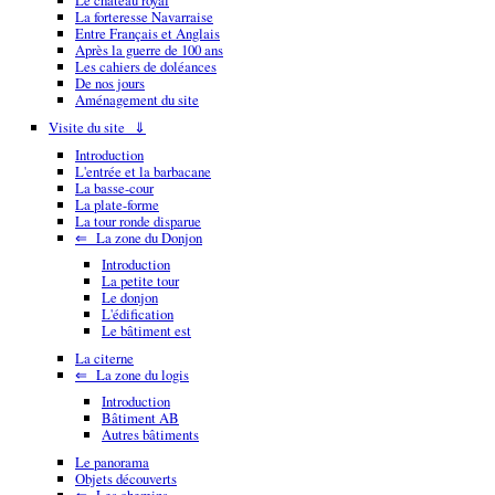
Le château royal
La forteresse Navarraise
Entre Français et Anglais
Après la guerre de 100 ans
Les cahiers de doléances
De nos jours
Aménagement du site
Visite du site ⇓
Introduction
L'entrée et la barbacane
La basse-cour
La plate-forme
La tour ronde disparue
⇐ La zone du Donjon
Introduction
La petite tour
Le donjon
L'édification
Le bâtiment est
La citerne
⇐ La zone du logis
Introduction
Bâtiment AB
Autres bâtiments
Le panorama
Objets découverts
⇐ Les chemins