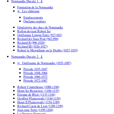
Normandie Ducale 1 ⇓
Formation de la Normandie
⇐ Les châteaux
Emplacements
Quelques repères
Généalogie des ducs de Normandie
Rollon devient Robert Ier
Guillaume Longue Epée (927-942)
Richard Ier Sans Peur (942-996)
Richard II (996-1026)
Richard III (1026-1027)
Robert le Magnifique ou le Diable (1027-1035)
Normandie Ducale 2 ⇓
⇐ Guillaume de Normandie (1035-1087)
Période 1035-1047
Période 1048-1066
Période 1066-1072
Période 1072-1087
Robert Courteheuse (1088-1106)
Henri Ier Beauclerc (1106-1135)
Etienne de Blois (1135-1144)
Geoffroi Plantagenêt (1144-1154)
Henri II Plantagenêt (1154-1189)
Richard Coeur de Lion (1189-1199)
Jean sans Terre (1199-1204)
Le Drapeau Normand