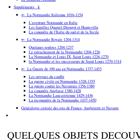
Suppléments ⇓
⇐ La Normandie Italienne 1016-1154
L'aventure Normande en Italie
Les familles Quarrel-Drengot et Hauteville
La conquête de l'Italie du sud et de la Sicile
⇐ La Normandie Royale 1204-1314
Quelques repères 1204-1237
Le rattachement de la Normandie 1204-1226
La Normandie et Louis IX, Saint Louis 1226-1270
la Normandie et les successeurs de Saint Louis 1270-1314
⇐ La Guerre de 100 ans en Normandie 1337-1453
Les origines du conflit
La guerre civile en Normandie 1328-1355
La guerre contre les Navarrais 1356-1380
La conquête Anglaise 1380-1428
La Normandie Lancastrienne 1429-1436
La reconquête de la Normandie 1437-1450
Généalogie croisée des rois de France, Angleterre et Navarre
QUELQUES OBJETS DECOU