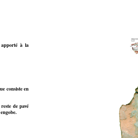
n apporté à la
que consiste en
 reste de pavé
s engobe.