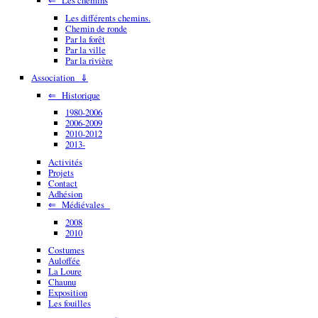
Les différents chemins.
Chemin de ronde
Par la forêt
Par la ville
Par la rivière
Association ⇓
⇐ Historique
1980-2006
2006-2009
2010-2012
2013-
Activités
Projets
Contact
Adhésion
⇐ Médiévales
2008
2010
Costumes
Auloffée
La Loure
Chaunu
Exposition
Les fouilles