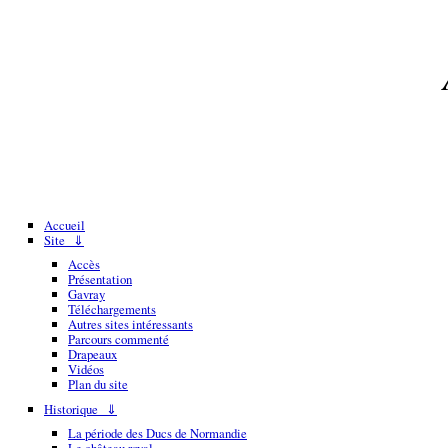
Accueil
Site ⇓
Accès
Présentation
Gavray
Téléchargements
Autres sites intéressants
Parcours commenté
Drapeaux
Vidéos
Plan du site
Historique ⇓
La période des Ducs de Normandie